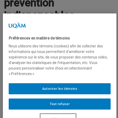
prévention
indispensables
Les difficultés en lecture et les problèmes
Préférences en matière de témoins
comportementaux sont identifiés comme deux indicateurs
Nous utilisons des témoins (cookies) afin de collecter des
prédictifs majeurs du décrochage scolaire. Il est donc
informations qui nous permettent d’améliorer votre
important d’intervenir le plus rapidement possible auprès
expérience sur le site, de vous proposer des contenus vidéo,
des enfants afin de diminuer les probabilités qu’ils
d’analyser les statistiques de fréquentation, etc. Vous
s’engagent dans une trajectoire problématique.
pouvez personnaliser votre choix en sélectionnant
« Préférences ».
Projet
Autoriser les témoins
Afin de prévenir les problèmes comportementaux et les
Tout refuser
difficultés en lecture, les programmes d’intervention Fluppy
et La forêt de l’alphabet ont été créés au début des années